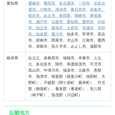
愛知県
豊橋市
、
豊田市
、
名古屋市
、
一宮市
、
北名古
屋市、小牧市、清須市
、
春日井市
、
岩倉市、
稲沢市、あま市、海部郡
、
岡崎市
、
尾張旭
市、瀬戸市
、
日進市、愛知郡、豊明市
、
刈谷
市、知立市
、
東海市、大府市
、
安城市
、
半田
市、知多郡
、
豊川市
、知多市、常滑市、高浜
市、碧南市、西尾市、犬山市、江南市、愛西
市、津島市、長久手市、みよし市、蒲郡市
岐阜県
岐阜市
、各務原市、瑞穂市、本巣市、
大垣
市
、多治見市、関市、美濃加茂市、可児市、
高山市、中津川市、瑞浪市、土岐市、恵那
市、海津市、揖斐郡（揖斐川町、池田町、大
野町）、不破郡（関ケ原町、垂井町）、可児
郡（御嵩町）、養老郡（養老町）、安八郡
（神戸町）、加茂郡（川辺町）
近畿地方