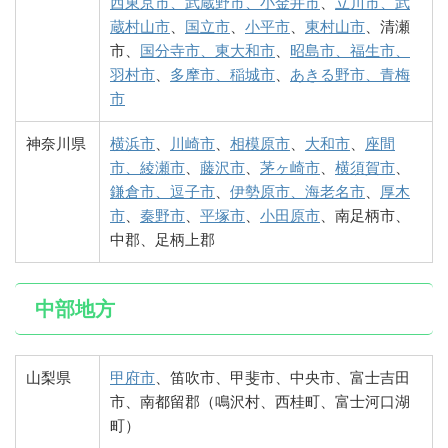
西東京市、武蔵野市、小金井市
、
立川市、武
蔵村山市
、
国立市
、
小平市
、
東村山市
、清瀬
市、
国分寺市、東大和市
、
昭島市、福生市、
羽村市
、
多摩市、稲城市
、
あきる野市、青梅
市
神奈川県
横浜市
、
川崎市
、
相模原市
、
大和市
、
座間
市、綾瀬市
、
藤沢市
、
茅ヶ崎市
、
横須賀市
、
鎌倉市、逗子市
、
伊勢原市、海老名市
、
厚木
市
、
秦野市
、
平塚市
、
小田原市
、南足柄市、
中郡、足柄上郡
中部地方
山梨県
甲府市
、笛吹市、甲斐市、中央市、富士吉田
市、南都留郡（鳴沢村、西桂町、富士河口湖
町）