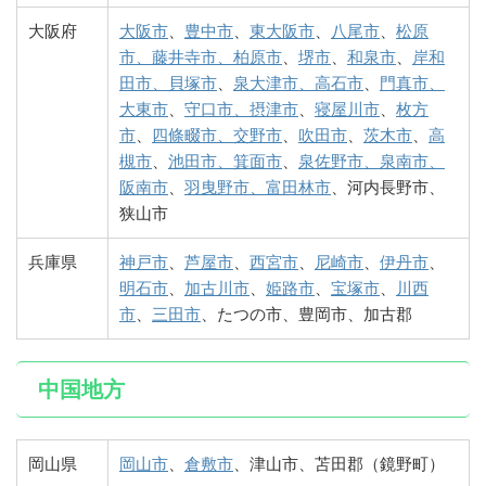
大阪府
大阪市
、
豊中市
、
東大阪市
、
八尾市
、
松原
市、藤井寺市、柏原市
、
堺市
、
和泉市
、
岸和
田市、貝塚市
、
泉大津市、高石市
、
門真市、
大東市
、
守口市、摂津市
、
寝屋川市
、
枚方
市
、
四條畷市、交野市
、
吹田市
、
茨木市
、
高
槻市
、
池田市、箕面市
、
泉佐野市、泉南市、
阪南市
、
羽曳野市、富田林市
、河内長野市、
狭山市
兵庫県
神戸市
、
芦屋市
、
西宮市
、
尼崎市
、
伊丹市
、
明石市
、
加古川市
、
姫路市
、
宝塚市
、
川西
市
、
三田市
、たつの市、豊岡市、加古郡
中国地方
岡山県
岡山市
、
倉敷市
、津山市、苫田郡（鏡野町）