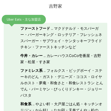
吉野家
Uber Eats・主な加盟店
ファーストフード
‥ マクドナルド・モスバーガ
ー・バーガーキング・ロッテリア・フレッシュネ
スバーガー・サブウェイ・ケンタッキーフライド
チキン・ファーストキッチンなど
牛丼・カレー
‥ カレーハウスCoCo壱番屋・吉野
家・松屋・すき家
ファミレス系
‥ フォルクス・ビッグボーイ・ステ
ーキのどん・ガスト・デニーズ・ココス・ロイヤ
ルホスト・夢庵・和食さと・和食レストラン とん
でん・バーミヤン・びっくりドンキー・ジョリー
パスタ
和食系
‥ やよい軒・大戸屋ごはん処・キッチンオ
リジン・から好し・なか卯・天丼てんや・松の