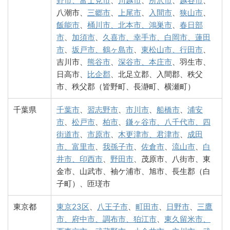
野市、富士見市
、
川越市
、
所沢市
、
越谷市
、
八潮市、
三郷市
、
上尾市
、
入間市
、
狭山市
、
飯能市
、
桶川市、北本市、鴻巣市
、
春日部
市
、
加須市
、
久喜市、幸手市、白岡市、蓮田
市
、
坂戸市、鶴ヶ島市
、
東松山市、行田市
、
吉川市、
熊谷市
、
深谷市、本庄市
、羽生市、
日高市、
比企郡
、北足立郡、入間郡、秩父
市、秩父郡（皆野町、長瀞町、横瀬町）
千葉県
千葉市
、
習志野市
、
市川市
、
船橋市
、
浦安
市
、
松戸市
、
柏市
、
鎌ヶ谷市、八千代市、四
街道市
、
市原市
、
木更津市、君津市
、
成田
市、富里市
、
我孫子市
、
佐倉市
、
流山市
、
白
井市、印西市
、
野田市
、茂原市、八街市、東
金市、山武市、袖ケ浦市、旭市、長生郡（白
子町）、匝瑳市
東京都
東京23区
、
八王子市
、
町田市
、
日野市
、
三鷹
市、府中市、調布市、狛江市
、
東久留米市、