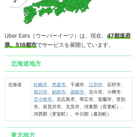
Uber Eats（ウーバーイーツ）は、現在、
47都道府
県、516都市
でサービスを展開しています。
北海道地方
北海道
札幌市
、
恵庭市
、千歳市、
江別市
、石狩市、
旭川市
、
釧路市
、
函館市
、北斗市、小樽市、
苫小牧市
、北広島市、帯広市、室蘭市、登別
市、岩見沢市、北見市、河東郡（音更町）、
河西郡（芽室町）、中川郡（幕別町）
東北地方