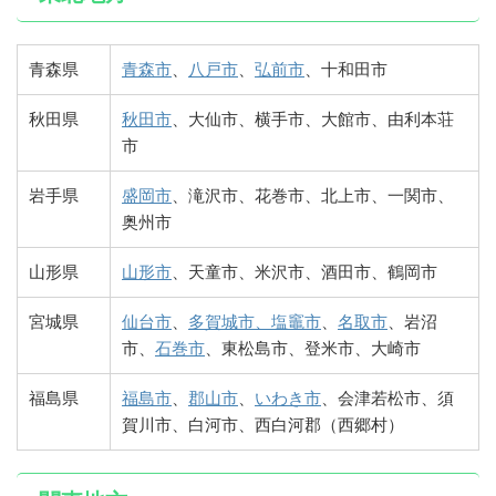
青森県
青森市
、
八戸市
、
弘前市
、十和田市
秋田県
秋田市
、大仙市、横手市、大館市、由利本荘
市
岩手県
盛岡市
、滝沢市、花巻市、北上市、一関市、
奥州市
山形県
山形市
、天童市、米沢市、酒田市、鶴岡市
宮城県
仙台市
、
多賀城市、塩竈市
、
名取市
、岩沼
市、
石巻市
、東松島市、登米市、大崎市
福島県
福島市
、
郡山市
、
いわき市
、会津若松市、須
賀川市、白河市、西白河郡（西郷村）