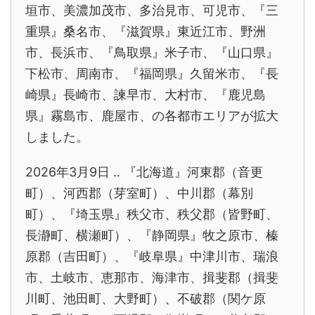
垣市、美濃加茂市、多治見市、可児市、『三
重県』桑名市、『滋賀県』東近江市、野洲
市、長浜市、『鳥取県』米子市、『山口県』
下松市、周南市、『福岡県』久留米市、『長
崎県』長崎市、諫早市、大村市、『鹿児島
県』霧島市、鹿屋市、の各都市エリアが拡大
しました。
2026年3月9日 ‥ 『北海道』河東郡（音更
町）、河西郡（芽室町）、中川郡（幕別
町）、『埼玉県』秩父市、秩父郡（皆野町、
長瀞町、横瀬町）、『静岡県』牧之原市、榛
原郡（吉田町）、『岐阜県』中津川市、瑞浪
市、土岐市、恵那市、海津市、揖斐郡（揖斐
川町、池田町、大野町）、不破郡（関ケ原