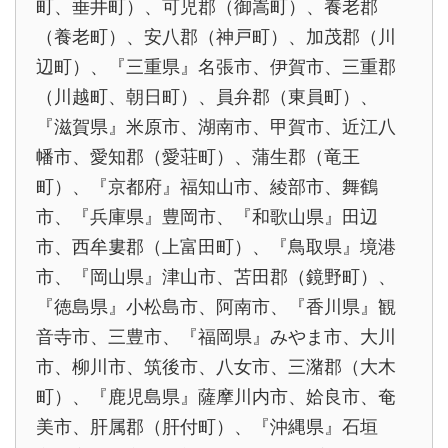
町、垂井町）、可児郡（御嵩町）、養老郡
（養老町）、安八郡（神戸町）、加茂郡（川
辺町）、『三重県』名張市、伊賀市、三重郡
（川越町、朝日町）、員弁郡（東員町）、
『滋賀県』米原市、湖南市、甲賀市、近江八
幡市、愛知郡（愛荘町）、蒲生郡（竜王
町）、『京都府』福知山市、綾部市、舞鶴
市、『兵庫県』豊岡市、『和歌山県』田辺
市、西牟婁郡（上富田町）、『鳥取県』境港
市、『岡山県』津山市、苫田郡（鏡野町）、
『徳島県』小松島市、阿南市、『香川県』観
音寺市、三豊市、『福岡県』みやま市、大川
市、柳川市、筑後市、八女市、三潴郡（大木
町）、『鹿児島県』薩摩川内市、姶良市、奄
美市、肝属郡（肝付町）、『沖縄県』石垣