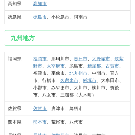
高知県
高知市
徳島県
徳島市
、小松島市、阿南市
九州地方
福岡県
福岡市
、那珂川市、
春日市
、
大野城市
、
筑紫
野市
、
太宰府市
、糸島市、
糟屋郡
、
古賀市
、
福津市、宗像市、
北九州市
、中間市、直方
市、行橋市、
久留米市
、
飯塚市
、大牟田市、
小郡市、みやま市、大川市、柳川市、筑後
市、八女市、三潴郡（大木町）
佐賀県
佐賀市
、唐津市、鳥栖市
熊本県
熊本市
、荒尾市、八代市