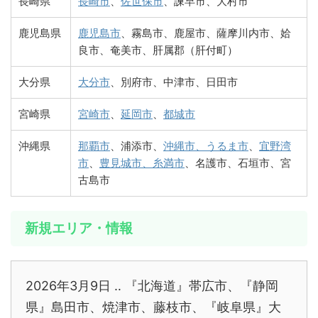
長崎県
長崎市
、
佐世保市
、諫早市、大村市
鹿児島県
鹿児島市
、霧島市、鹿屋市、薩摩川内市、姶
良市、奄美市、肝属郡（肝付町）
大分県
大分市
、別府市、中津市、日田市
宮崎県
宮崎市
、
延岡市
、
都城市
沖縄県
那覇市
、浦添市、
沖縄市、うるま市
、
宜野湾
市
、
豊見城市、糸満市
、名護市、石垣市、宮
古島市
新規エリア・情報
2026年3月9日 ‥ 『北海道』帯広市、『静岡
県』島田市、焼津市、藤枝市、『岐阜県』大