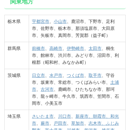
関東地方
栃木県
宇都宮市
、
小山市
、鹿沼市、下野市、足利
市、佐野市、栃木市、那須塩原市、大田原
市、矢板市、真岡市、芳賀郡（益子町）
群馬県
前橋市
、
高崎市
、
伊勢崎市
、
太田市
、桐生
市、館林市、渋川市、みどり市、沼田市、利
根郡（昭和村、みなかみ町）
茨城県
日立市
、
水戸市
、
つくば市
、
取手市
、守谷
市、坂東市、常総市、つくばみらい市、
土浦
市
、
古河市
、鹿嶋市、ひたちなか市、那珂
市、龍ヶ崎市、牛久市、筑西市、笠間市、石
岡市、小美玉市
埼玉県
さいたま市
、
川口市
、
新座市、朝霞市、和光
市
、
蕨市
、
戸田市
、
草加市
、
志木市、ふじみ