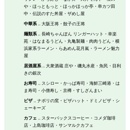
や・ほっともっと・ほっかほっか亭・串カツ田
中・伝説のすた丼屋・ザめし屋
中華系
‥ 大阪王将・餃子の王将
麺類系
‥ 長崎ちゃんぽん リンガーハット・幸楽
苑・はなまるうどん・丸亀製麺・肉肉うどん・横
浜家系ラーメン・らあめん花月嵐・ラーメン魅力
屋
居酒屋系
‥ 大衆酒蔵 庄や・磯丸水産・魚民・目利
きの銀次
お寿司
‥ スシロー・かっぱ寿司・海鮮三崎港・は
ま寿司・小僧寿し・京樽・すしざんまい
ピザ
‥ ナポリの窯・ピザハット・ドミノピザ・シ
ェーキーズ
カフェ
‥ スターバックスコーヒー・コメダ珈琲
店・上島珈琲店・サンマルクカフェ