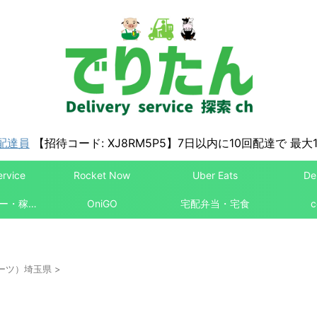
配達員
【招待コード: XJ8RM5P5】7日以内に10回配達で 最大1
ervice
Rocket Now
Uber Eats
De
配達パートナー・稼ぎ方
OniGO
宅配弁当・宅食
c
ーイーツ）埼玉県
>