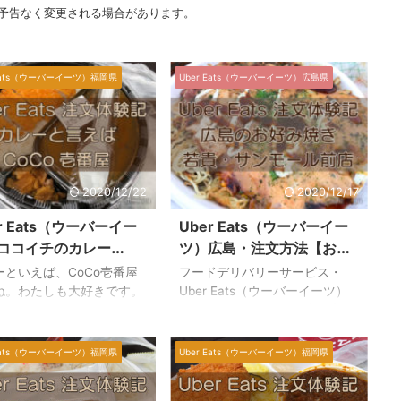
予告なく変更される場合があります。
 Eats（ウーバーイーツ）福岡県
Uber Eats（ウーバーイーツ）広島県
2020/12/22
2020/12/17
r Eats（ウーバーイー
Uber Eats（ウーバーイー
ココイチのカレー
ツ）広島・注文方法【お好
oCo壱番屋・注文体験
み焼き・若貴】実食・お得
ーといえば、CoCo壱番屋
フードデリバリーサービス・
なクーポンは？
ね。わたしも大好きです。
Uber Eats（ウーバーイーツ）
イチのカレーは、Uber
は、2020年2月18日に広島市の
ts（ウーバーイーツ）でも頼
一部エリアにて、サービスが始
す。ご存知でしたでしょう
まりました。 早速、実際にお好
 Eats（ウーバーイーツ）福岡県
Uber Eats（ウーバーイーツ）福岡県
 辛さは選べる？メニューの
み焼きを注文してみました。
は？などなど、気になるポ
Uber Eats（ウーバーイーツ）