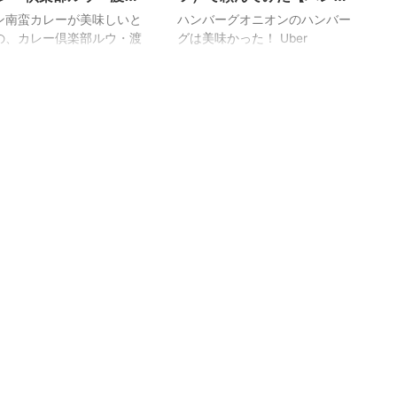
す。 1番人気だという、佐
ます。 人気No1はバターチキン
店】
ーグオニオン・薬院店】福
ン南蛮カレーが美味しいと
ハンバーグオニオンのハンバー
・伊万里牛仕様の牛とろ肉
カレーです。 こちらは辛くない
岡
の、カレー倶楽部ルウ・渡
グは美味かった！ Uber
レーを注文してみまし ...
んです。三歳でも食べられるく
店のカレーをUber
Eats（ウーバーイーツ）の配達
ら ...
ts（ウーバーイーツ）で注文
パートナーをしていると、よく
みました。 さすが、宮崎に
集荷に行くお店、つまり、注文
があるというルウのチキン
が多くて人気のあるレストラン
は本場の味でしたー わたく
（お店）が、だんだんと判って
チキン南蛮とカレーが大好
きます。 なかでも、前から気に
です。 Uber Eats でカレ
なっていたハンバーグオニオン
楽部ルウを注文 カレー倶楽
の料理を食べてみました。 ハン
のUber Eats アプリ内で
バーグオニオン・薬院店 注文か
価は、4.4です。 注文から
ら料理の到着まで とある日曜日
間は15-25分となってい
の昼下がり。 お昼の配達を終え
た。 やはり、ここは一番人
て、何だかお腹が空いたなーっ
という、チキン南蛮カレー
て、休憩がてらハンバーグ食べ
べきでしょうね。 2014
ることにしました。 ハンバーグ
あげグラン ...
のお店だけあって、ハンバーグ
系のメニューは豊富 ...