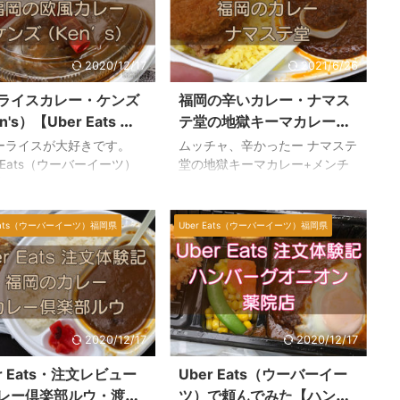
トを調査すべく、実際に
の注文方法は、とってもカンタ
r Eats で注文してみまし
ンですよ。 また、広島エリアで
 安定の美味しさですね。好
利用できるクーポンコードもご
。 Uber Eats（ウーバー
紹介していますので、ぜひ、参
2020/12/17
2021/6/26
ツ）でCoCo壱番屋のカレ
考にしてみて下さい。 Uber
際に食べてみた Uber
Eats（ウーバーイーツ）広島・
ライスカレー・ケンズ
福岡の辛いカレー・ナマス
s（ウーバーイーツ）で
注文方法 サービスエリアや料金
n's）【Uber Eats で
テ堂の地獄キーマカレーを
Co壱番屋のカレーを注文し
サービスエリアは？ 地図の緑色
してみた】
Uber Eats で頼んでみた
ーライスが大好きです。
ムッチャ、辛かったー ナマステ
した。 Uber Eats は、配
の範囲内が現在広島市内で配達
r Eats（ウーバーイーツ）
堂の地獄キーマカレー+メンチ
ア内で ...
可能なエリアです。「広島 ...
達パートナーをしてて、お
カツを、Uber Eats（ウーバー
ピークタイムを過ぎた時間
イーツ）で注文して食べてみた
お腹が空くと、わたしの場
んですけど、辛いこと、辛いこ
 Eats（ウーバーイーツ）福岡県
Uber Eats（ウーバーイーツ）福岡県
大体カレー食べてますね。
と。 あんまり辛くて、途中でダ
は、福岡市博多区住吉にあ
ウンしそうでしたけど、何とか
欧風ライスカレー・ケンズ
完食いたしました。 我が生涯で
er Eats で注文してみまし
食べたカレーの中では、文句な
 カレー・ケンズの注文方法
しでナンバーワンの辛さでし
r Eats（ウーバーイーツ）
た。 Uber Eats（ウーバーイー
2020/12/17
2020/12/17
文アプリです。 カレーで検
ツ）でのナマステ堂・注文方法
て、注文可能エリアで配達
ナマステ堂は、福岡は渡辺通り
r Eats・注文レビュー
Uber Eats（ウーバーイー
な距離なら、お店が表示さ
のサンセルコのB1にお店があり
レー倶楽部ルウ・渡辺
ツ）で頼んでみた【ハンバ