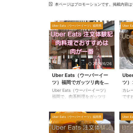
本ページはプロモーションです。掲載内容は
Uber Eats（ウーバーイーツ）福岡県
Uber
2021/6/26
Uber Eats（ウーバーイー
Ube
ツ）福岡でガッツリ肉を食
ツ）
べるなら【肉が一番】がお
【C
Uber Eats（ウーバーイーツ）
カレ
すすめ！
記】
福岡で、肉系料理をガッツリ
です
と、安くて、たっぷり食べたい
ココ
なら、福岡市中央区高砂にある
Ea
『肉が一番』が一番おすすめで
めま
Uber Eats（ウーバーイーツ）福岡県
Uber
す。 満足したので、何度もリピ
か。
ート注文したうえに、お店に直
種類