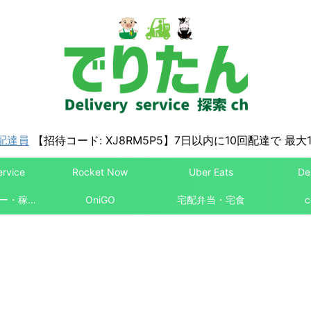
配達員
【招待コード: XJ8RM5P5】7日以内に10回配達で 最大1
ervice
Rocket Now
Uber Eats
De
配達パートナー・稼ぎ方
OniGO
宅配弁当・宅食
c