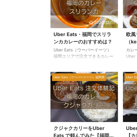
接食べにも行ったくらいですよ
イン
ー 色々な、肉が一番の美味しい
Ube
メニューをご覧ください。
た。
Uber Eats（ウーバーイーツ）
きです
2020/12/17
で肉が一番を頼んでみた Uber
イー
Eats 配達パートナー登場 肉が
ー・実
Uber Eats・福岡でスリラ
欧風
一番をUber Eats で注文してか
Eat
ンカカレーのおすすめは？
（ke
ら、およそ15分ほどで料理が到
Co
注文
Uber Eats（ウーバーイーツ）
カレ
着しました。 原付バイクの配達
てみま
福岡エリアで注文できるカレー
Ube
パートナーですね。 ...
達エリ
のお店もずいぶんと増えまし
の配
た。 カレーが大好きなわたし
昼の
が、最近はまっている美味しい
帯に
Uber Eats（ウーバーイーツ）福岡県
Uber
カレーといえば、スリランカカ
合は
レーです。 エスニックな味が良
今回
いんですよ。いつものCoCo壱
る、
カレーとは、なんだか違う料理
をUb
みたいで美味しいです。 Uber
た。
Eats・福岡で注文できるスリラ
Ube
2020/12/17
ンカ的カレーでおすすめは？
の注
Uber Eats（ウーバーイーツ）
索し
クジャクカリーをUber
Ube
福岡エリアで、『スリランカ料
可能
Eats で頼んでみた【福岡
【カ