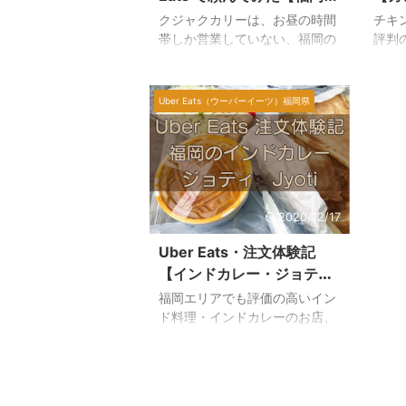
理』で検索すると4店舗表示さ
れま
薬院のカレー・レビュー】
通り
クジャクカリーは、お昼の時間
チキ
れます。 スリランカ ふくおか
賀牛
帯しか営業していない、福岡の
評判
大名店 SRILANKA FU ...
入りカ
薬院にあるテイクアウト専門の
辺通り
カレー屋さんです。 キーマカレ
Ea
ーが人気なんだとか、ソムリエ
して
Uber Eats（ウーバーイーツ）福岡県
が作っていて、美味しいと評判
本店
のクジャクカリーをUber
南蛮
Eats（ウーバーイーツ）で注文
し、
してみた体験レビューです。
きなん
Uber Eats（ウーバーイーツ）
ー倶
でクジャクカリー 注文方法・価
部ルウ
2020/12/17
格 クジャクカリーは、警固のワ
の評
インバー「ル・フラマンロー
配達時
Uber Eats・注文体験記
ズ・アムリタ」のオーナーソム
まし
【インドカレー・ジョティ
リエ・牛島治さんが考案した、
気だ
の】Jyoti・福岡エリア
福岡エリアでも評価の高いイン
フランス料理の技法も取り入れ
を頼む
ド料理・インドカレーのお店、
たというカレーなんだとか。 平
年から
ジョティ(Jyoti)のカレーをUber
尾のビストロ「ラ ...
Eats（ウーバーイーツ）で注文
してみました。 ジョティ(Jyoti)
には、配達パートナーとしても