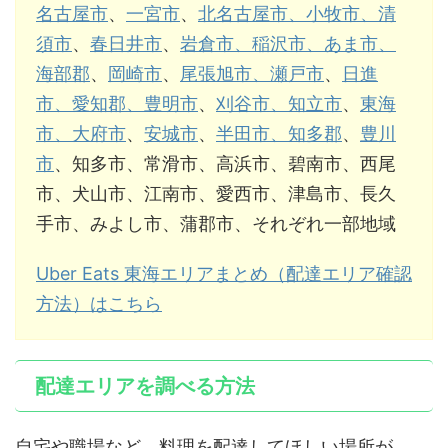
名古屋市
、
一宮市
、
北名古屋市、小牧市、清
須市
、
春日井市
、
岩倉市、稲沢市、あま市、
海部郡
、
岡崎市
、
尾張旭市、瀬戸市
、
日進
市、愛知郡、豊明市
、
刈谷市、知立市
、
東海
市、大府市
、
安城市
、
半田市、知多郡
、
豊川
市
、知多市、常滑市、高浜市、碧南市、西尾
市、犬山市、江南市、愛西市、津島市、長久
手市、みよし市、蒲郡市、それぞれ一部地域
Uber Eats 東海エリアまとめ（配達エリア確認
方法）はこちら
配達エリアを調べる方法
自宅や職場など、料理を配達してほしい場所が、