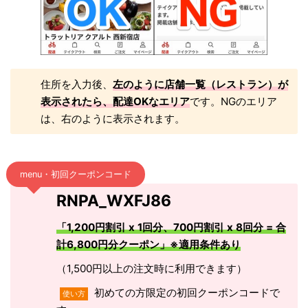
住所を入力後、
左のように店舗一覧（レストラン）が
表示されたら、配達OKなエリア
です。NGのエリア
は、右のように表示されます。
menu・初回クーポンコード
RNPA_WXFJ86
「1,200円割引 x 1回分、700円割引 x 8回分 = 合
計6,800円分クーポン」※適用条件あり
（1,500円以上の注文時に利用できます）
初めての方限定の初回クーポンコードで
使い方