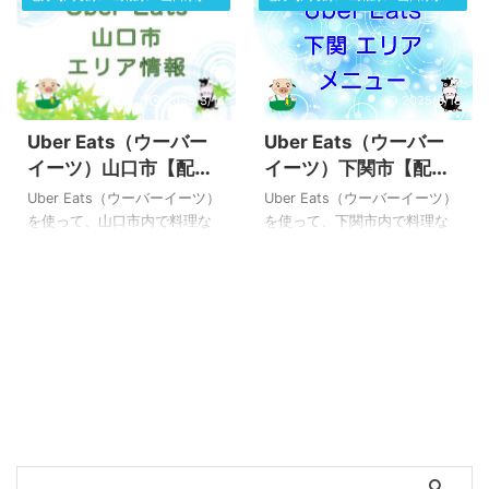
拡大 ...
まし ...
率がいい稼ぎ方などをまとめ
率がいい稼ぎ方などをまとめ
ました。 松江の人気ランキン
ました。 鳥取市内の人気ラン
グや、おすすめの高評価店も
キングや、おすすめの高評価
ご紹介しています。 Uber
店もご紹介しています。 Uber
2025/3/14
2025/3/18
Eats（ウーバーイーツ）松江
Eats（ウーバーイーツ）鳥取
市【配達エリア】範囲マップ
市【配達エリア】範囲マップ
Uber Eats（ウーバー
Uber Eats（ウーバー
松江市の注文エリア範囲・マ
鳥取市の注文エリア範囲・マ
イーツ）山口市【配達
イーツ）下関市【配達
ップ【拡大しました】 公式発
ップ【拡大しました】 公式発
エリアの範囲】配達パ
エリアの範囲】配達パ
表の注文エリア・マップです
表の注文エリア・マップです
Uber Eats（ウーバーイーツ）
Uber Eats（ウーバーイーツ）
このデータを利用して、地図
このデータを利用して、地図
ートナーは稼げる？
ートナーは稼げる？
を使って、山口市内で料理な
を使って、下関市内で料理な
を作成してみました。 現在、
を作成してみました。 鳥取市
どを注文できる配達エリアの
どを注文できる配達エリアの
松江市内にて、Uber Eats（ウ
内にて、Uber Eats（ウーバー
範囲や、配達パートナーは稼
範囲や、配達パートナーは稼
ーバーイーツ）で料理などを
イーツ）で料理などを注文で
げるのか？実体験ベースの効
げるのか？実体験ベースの効
注文 ...
...
率がいい稼ぎ方などをまとめ
率がいい稼ぎ方などをまとめ
ました。 山口市の人気ランキ
ました。 人気ランキングや、
ングや、おすすめの高評価店
おすすめの高評価店もご紹介
もご紹介しています。 Uber
しています。 Uber Eats（ウー
Eats（ウーバーイーツ）山口
バーイーツ）下関市【配達エ
市【配達エリア】範囲マップ
リア】範囲マップ 下関市の注
山口市の注文エリア範囲・マ
文エリア範囲・マップ【拡大
ップ 公式に発表されている
しました】 下関エリア・オー