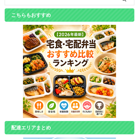
Uber Eats（ウーバーイーツ）
プン時マップ 公式に発表され
山口市エリアの配達マップで
ているUber Eats（ウーバーイ
こちらもおすすめ
す。 このデータを利用して、
ーツ）下関市エリアの配達マ
地図を作成してみました。 山
ップです。 このデータを利用
口市内にて、Uber Eats ...
して、地図を作成してみまし
...
配達エリアまとめ