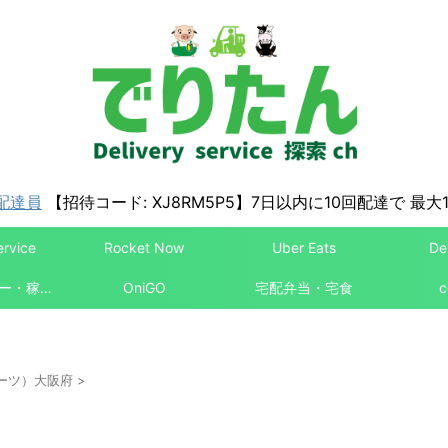
配達員
【招待コード: XJ8RM5P5】7日以内に10回配達で 最大1
ervice
Rocket Now
Uber Eats
De
配達パートナー・稼ぎ方
OniGO
宅配弁当・宅食
c
ーイーツ）大阪府
>